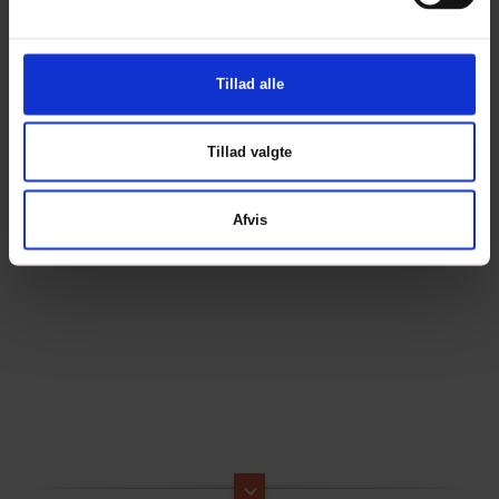
Tillad alle
Tillad valgte
Afvis
keyboard_arrow_down