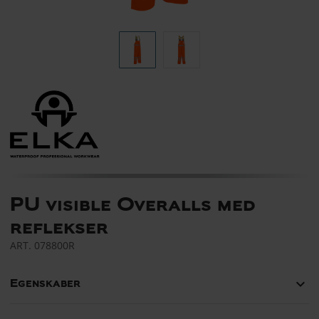
PU visible Overalls med
reflekser
ART.
078800R
keyboard_arrow_down
Egenskaber