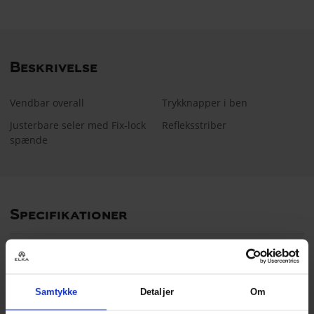
Beskrivelse
Vendbar overall
Trykknapper i ben
Justerbare seler med Fix-lock
Refleksstriber
spænde
Specifikationer
Egenskaber
Forstærkning
i skridtet,
Vendbar
Samtykke
Detaljer
Om
Industri
Byggeri &
Anlæg,