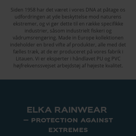
Siden 1958 har det været i vores DNA at påtage os
udfordringen at yde be­skyttelse mod naturens
ekstremer, og vi gør dette til en række specifikke
industrier, såsom industrielt fiskeri og
vådrumsrengøring. Made in Europe kollektionen
indehol­der en bred vifte af produkter, alle med det
fælles træk, at de er produceret på vores fabrik i
Litauen. Vi er eksperter i håndlavet PU og PVC
højfrekvenssvej­set arbejdstøj af højeste kvalitet.
ELKA RAINWEAR
– protection against
extremes