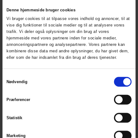
Transport
Denne hjemmeside bruger cookies
Produktserie
Made in
Vi bruger cookies til at tilpasse vores indhold og annoncer, til at
Europe
vise dig funktioner til sociale medier og til at analysere vores
trafik. Vi deler også oplysninger om din brug af vores
Produkttype
Overall
hjemmeside med vores partnere inden for sociale medier,
Skridtlængde str. L
72 cm
/ 28,5
annonceringspartnere og analysepartnere. Vores partnere kan
in
kombinere disse data med andre oplysninger, du har givet dem,
eller som de har indsamlet fra din brug af deres tjenester.
Kompositioner
Hovedmateriale
ELKA PU
Samtykkevalg
Heavy
Nødvendig
Visible,
210g/m²,
100%
Præferencer
Polyamid,
PU Top
belægning
Statistik
,
20.000mm
H2O
Marketing