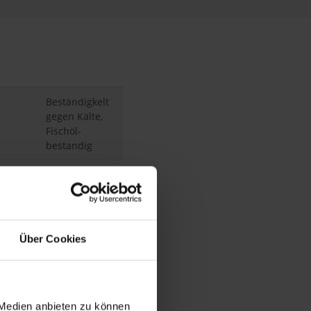
Beständigkelt
gegen Kälte,
Fischöl-
bestandig
Professionelle
Fischerei
Latzhose
Über Cookies
73 cm
/ 28,5
in
 Medien anbieten zu können