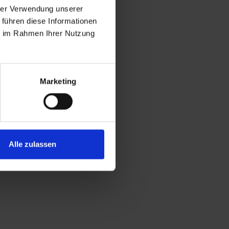
hrer Verwendung unserer
ELKA PVC
 führen diese Informationen
Heavy,
ie im Rahmen Ihrer Nutzung
600g/m²,
100%
Polyester,
PVC-Top
Beschichtung,
Marketing
15.000mm
H2O
Alle zulassen