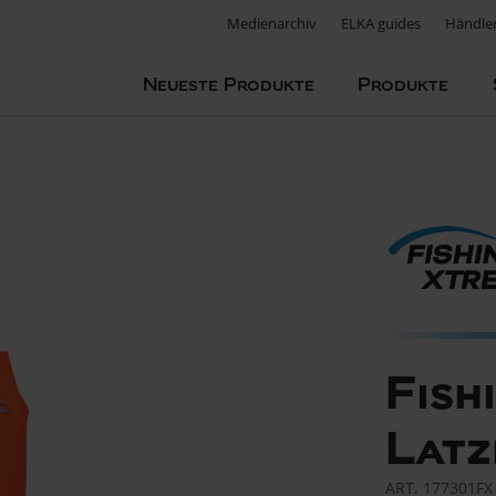
Medienarchiv
ELKA guides
Händle
Neueste Produkte
Produkte
Fish
Latz
ART.
177301FX