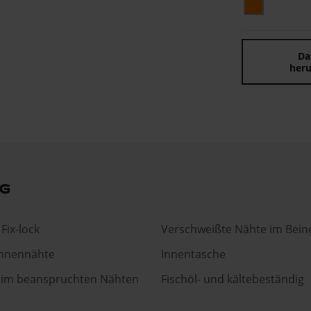
Da
heru
g
Fix-lock
Verschweißte Nähte im Bein
Innennähte
Innentasche
 im beanspruchten Nähten
Fischöl- und kältebeständig