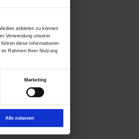
Jacke
77 cm
/ 30 in
 Medien anbieten zu können
hrer Verwendung unserer
Fleece mit
 führen diese Informationen
Antiflammschutz
ie im Rahmen Ihrer Nutzung
und Antistatik,
330g/m², 60%
Modacryl, 38%
Baumwolle, 2%
Marketing
Kohlenstoff
210T Tafetta,
55g/m², 100%
Polyester, C0-
Behandlung
Alle zulassen