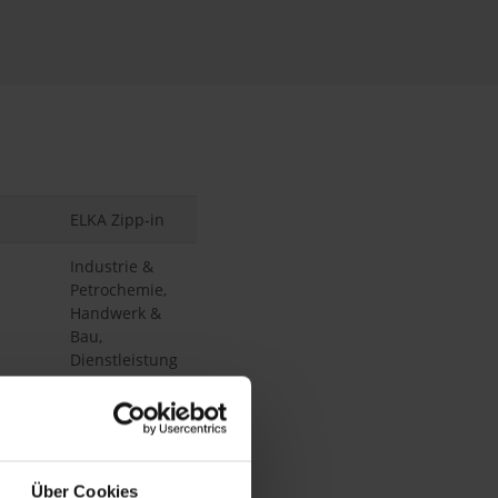
ELKA Zipp-in
Industrie &
Petrochemie,
Handwerk &
Bau,
Dienstleistung
& Kommunen
SecureTech
Multinorm
Über Cookies