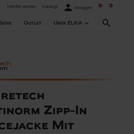
person
r
Händler werden
Kataloge
Einloggen
search
keyboard_arrow_down
Serie
Outlet
Über ELKA
retech
inorm Zipp-In
cejacke Mit