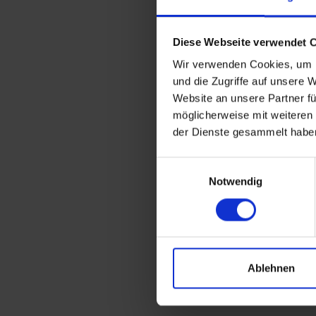
Produkttyp
Rückenlänge Gr. L
Diese Webseite verwendet 
Wir verwenden Cookies, um I
Kompositionen
und die Zugriffe auf unsere 
Hauptmaterial
Website an unsere Partner fü
möglicherweise mit weiteren
der Dienste gesammelt habe
Einwilligungsauswahl
Notwendig
Futter
Ablehnen