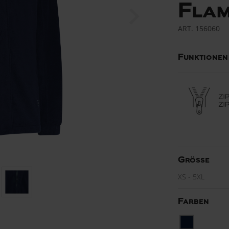
Fla
ART.
156060
Funktionen
Grösse
XS - 5XL
Farben