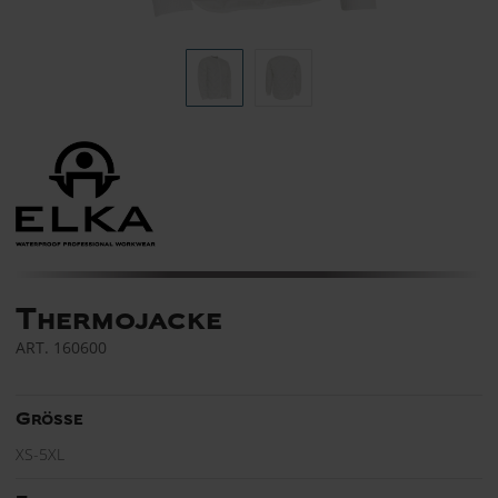
Thermojacke
ART.
160600
Grösse
XS-5XL