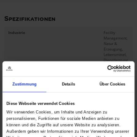
Spezifikationen
Industrie
Facility
Management,
Natur &
Erzeugung,
Lebensmittel,
Dienstleistung
& Kommunen
Produktserie
Made in
Europe, ELKA
Zustimmung
Details
Über Cookies
Cleaning
Produkttyp
Jacke
Diese Webseite verwendet Cookies
Rückenlänge Gr. L
78 cm
/ 30,5
Wir verwenden Cookies, um Inhalte und Anzeigen zu
in
personalisieren, Funktionen für soziale Medien anbieten zu
können und die Zugriffe auf unsere Website zu analysieren.
Kompositionen
Außerdem geben wir Informationen zu Ihrer Verwendung unserer