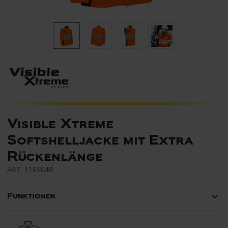
Visible Xtreme
Softshelljacke mit Extra
Rückenlänge
ART.
116504R
keyboard_arrow_down
Funktionen