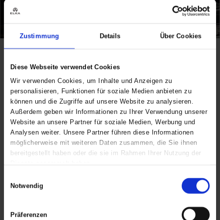
Zustimmung
Details
Über Cookies
Spezifikationen
Diese Webseite verwendet Cookies
Wir verwenden Cookies, um Inhalte und Anzeigen zu
Funktionen
Abnehmbare
personalisieren, Funktionen für soziale Medien anbieten zu
Ärmel
können und die Zugriffe auf unsere Website zu analysieren.
Außerdem geben wir Informationen zu Ihrer Verwendung unserer
Industrie
Facility
Website an unsere Partner für soziale Medien, Werbung und
Management,
Industrie &
Analysen weiter. Unsere Partner führen diese Informationen
Petrochemie,
möglicherweise mit weiteren Daten zusammen, die Sie ihnen
Handwerk &
bereitgestellt haben oder die sie im Rahmen Ihrer Nutzung der
Bau, Strasse
Dienste gesammelt haben.
& Verkehr,
Dienstleistung
Einwilligungsauswahl
& Kommunen
Notwendig
Produktserie
Visible Xtreme
Präferenzen