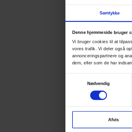
inden for arbejdstøj. Vo
holdbarhed, og vi opda
Samtykke
arbejdspladsen – fra vin
Uanset om du har brug f
Denne hjemmeside bruger c
sikkerhedsbeklædning, f
Vi bruger cookies til at tilpas
vores trafik. Vi deler også 
Nyeste prod
annonceringspartnere og anal
dem, eller som de har indsaml
Arbejdsjakker og -buk
Samtykkevalg
under alle arbejdsforho
Nødvendig
med vandafvisende, vin
arbejde.
Vinterbeklædning:
Fra
designet til at beskytt
Afvis
bevægelsesfrihed.