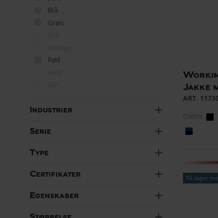
Blå
Grøn
Grå
Orange
Rød
Hvid
Workin
Gul
Jakke 
ART. 1173
add
Industrier
Colors:
add
Serie
add
Type
add
Certifikater
På lager me
add
Egenskaber
add
Størrelse