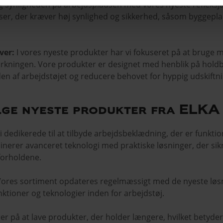
 synligheden på arbejdspladsen med vores nyeste refleksjak
dser, der kræver høj synlighed og sikkerhed, såsom byggepla
ver:
I vores nyeste produkter har vi fokuseret på at bruge m
virkningen. Vore produkter er designet med henblik på holdb
en af arbejdstøjet og reducere behovet for hyppig udskiftni
ge nyeste produkter fra ELKA
 dedikerede til at tilbyde arbejdsbeklædning, der er funkti
erer avanceret teknologi med praktiske løsninger, der sikre
 forholdene.
ores sortiment opdateres regelmæssigt med de nyeste løsni
nktioner og teknologier inden for arbejdstøj.
rer på at lave produkter, der holder længere, hvilket betyder