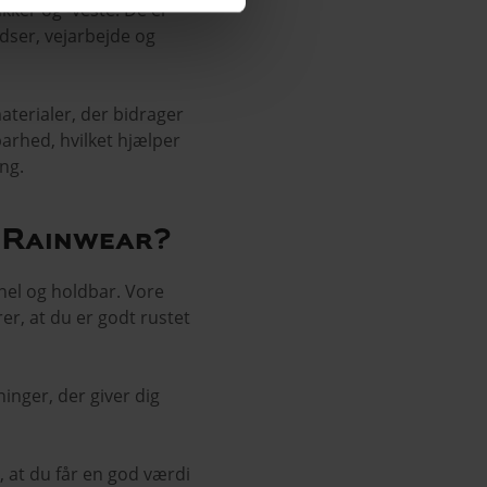
ker og -veste. De er
dser, vejarbejde og
aterialer, der bidrager
arhed, hvilket hjælper
ng.
 Rainwear?
onel og holdbar. Vore
r, at du er godt rustet
nger, der giver dig
, at du får en god værdi