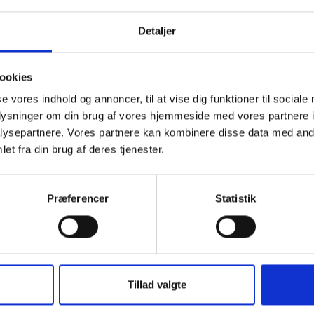
res nyeste produkter er designet til at sikre både funktional
terer regelmæssigt vores sortiment for at imødekomme de 
Detaljer
terbeskyttelse til synlighed og komfort under alle vejrforho
or varmt arbejdstøj til vinteren, regnbeskyttelse eller refl
ookies
inder du det i vores nyeste kollektioner.
se vores indhold og annoncer, til at vise dig funktioner til sociale
oplysninger om din brug af vores hjemmeside med vores partnere i
ukter i vores sortiment
ysepartnere. Vores partnere kan kombinere disse data med andr
et fra din brug af deres tjenester.
ser:
Vi tilbyder et udvalg af jakker og bukser, der giver båd
ld. De nyeste modeller er designet med fokus på funktional
Præferencer
Statistik
dbeskyttende og åndbare materialer, ideelle til både inde
 vinterkedeldragter til vinter-softshell jakker, vores nyeste
e dig mod de kolde elementer, samtidig med at den giver kom
Tillad valgte