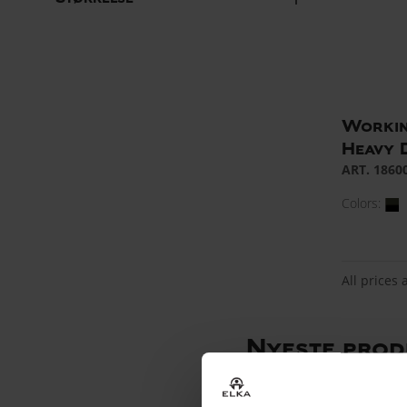
Workin
Heavy 
ART. 1860
Colors:
All prices 
Nyeste pro
Hos ELKA Rainwear arbe