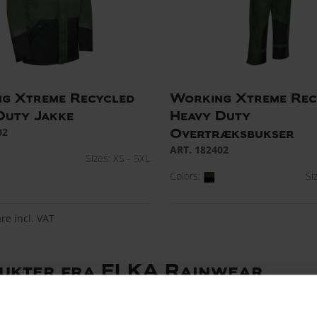
g Xtreme Recycled
Working Xtreme Rec
Duty Jakke
Heavy Duty
02
Overtræksbukser
ART. 182402
Sizes: XS - 5XL
Colors:
Si
are incl. VAT
dukter fra ELKA Rainwear
jder vi konstant på at forbedre vores produkter og tilbyde 