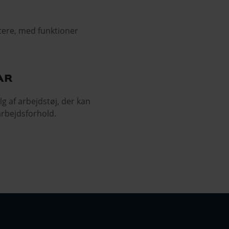
ttere, med funktioner
ar
lg af arbejdstøj, der kan
arbejdsforhold.