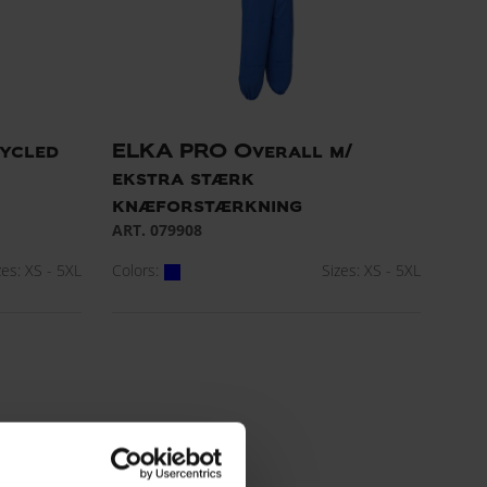
ycled
ELKA PRO Overall m/
ekstra stærk
knæforstærkning
ART. 079908
zes: XS - 5XL
Colors:
Sizes: XS - 5XL
de nyeste teknologier