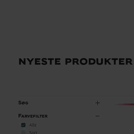
nyeste produkter
add
Søg
remove
Farvefilter
Alle
Sort