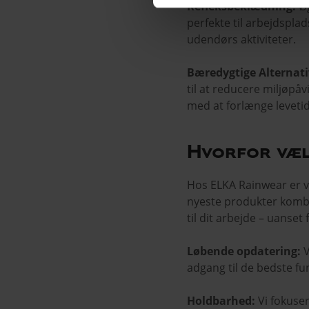
Refleksbeklædning:
Øg
perfekte til arbejdspla
udendørs aktiviteter.
Bæredygtige Alternati
til at reducere miljøpå
med at forlænge levetid
Hvorfor væl
Hos ELKA Rainwear er vi
nyeste produkter kombin
til dit arbejde – uanset
Løbende opdatering:
V
adgang til de bedste fu
Holdbarhed:
Vi fokuse