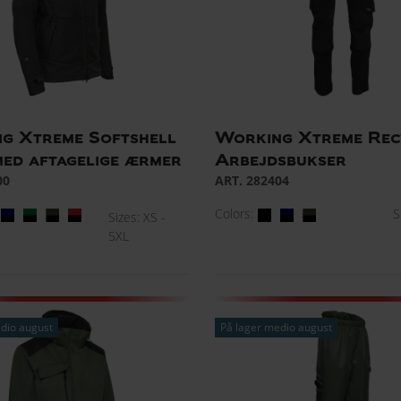
g Xtreme Softshell
Working Xtreme Rec
med aftagelige ærmer
Arbejdsbukser
00
ART. 282404
Colors:
S
Sizes: XS -
5XL
dio august
På lager medio august