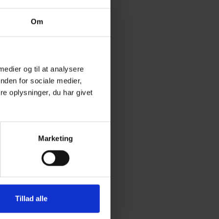
itet, komfort og
skiftende behov på
Om
ld.
ekterende
 medier og til at analysere
nden for sociale medier,
e oplysninger, du har givet
e komfort og beskyttelse
itet og holdbarhed,
Marketing
ndørs og udendørs
 vinterbeklædning er
fort og
Tillad alle