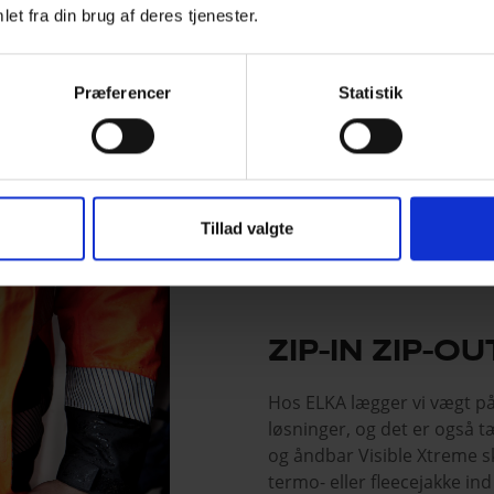
et fra din brug af deres tjenester.
Præferencer
Statistik
Tillad valgte
ZIP-IN ZIP-O
Hos ELKA lægger vi vægt på
løsninger, og det er også t
og åndbar Visible Xtreme s
termo- eller fleecejakke i