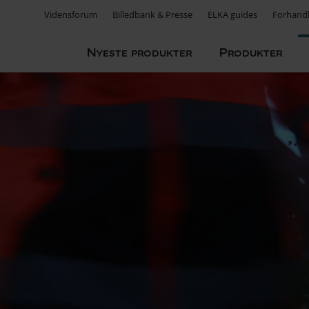
Vidensforum
Billedbank & Presse
ELKA guides
Forhandl
Nyeste produkter
Produkter