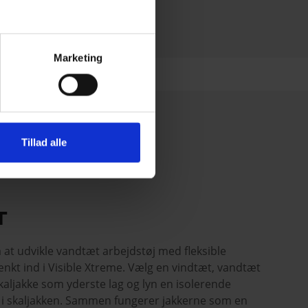
Marketing
Tillad alle
UT
 at udvikle vandtæt arbejdstøj med fleksible
ænkt ind i Visible Xtreme. Vælg en vindtæt, vandtæt
kaljakke som yderste lag og lyn en isolerende
nd i skaljakken. Sammen fungerer jakkerne som en