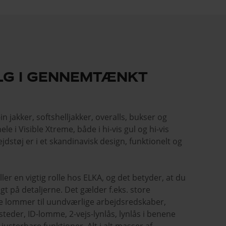
LG I GENNEMTÆNKT
-in jakker, softshelljakker, overalls, bukser og
le i Visible Xtreme, både i hi-vis gul og hi-vis
dstøj er i et skandinavisk design, funktionelt og
er en vigtig rolle hos ELKA, og det betyder, at du
gt på detaljerne. Det gælder f.eks. store
 lommer til uundværlige arbejdsredskaber,
teder, ID-lomme, 2-vejs-lynlås, lynlås i benene