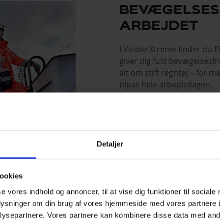
BEVÆGELSES
ARBEJDET
I Visible Xtreme finder du
giver dig fuld bevægelsesf
alt om stift regntøj – for m
tilpas hele arbejdsdagen.
Produkterne er fremstillet
giver tøjet de strækbare e
holdbarhed. Med mekanisk s
arbejdssituationer, og tøje
Detaljer
påvirkes. Det betyder, at d
klædt på til at yde dit bedst
ookies
se vores indhold og annoncer, til at vise dig funktioner til sociale
Læs mere om stretch-ko
oplysninger om din brug af vores hjemmeside med vores partnere i
ysepartnere. Vores partnere kan kombinere disse data med andr