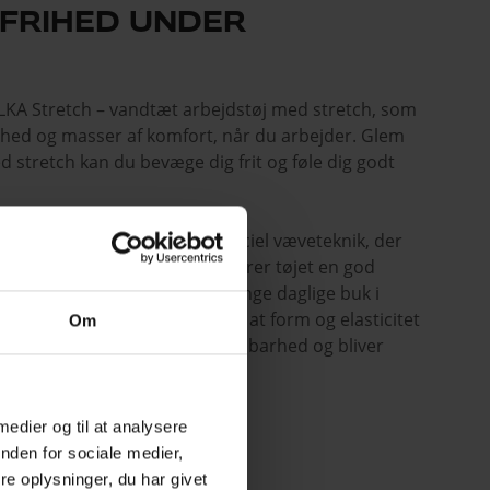
FRIHED UNDER
 ELKA Stretch – vandtæt arbejdstøj med stretch, som
rihed og masser af komfort, når du arbejder. Glem
ed stretch kan du bevæge dig frit og føle dig godt
 med mekanisk stretch, en speciel væveteknik, der
genskaber, og som samtidig sikrer tøjet en god
tretch kan tøjet holde til mange daglige buk i
t kan vaskes igen og igen uden at form og elasticitet
Om
u får langvarig komfort og holdbarhed og bliver
e.
 medier og til at analysere
llektionen
nden for sociale medier,
e oplysninger, du har givet