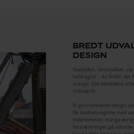
BREDT UDVA
DESIGN
Skaljakker, vinterjakker, zip
heldragter – du finder det he
orange. Det vandtætte arbej
slidstærkt.
Et gennemtænkt design spill
får kvalitetsregntøj med væ
inderlommer, mange øvrige
forstærkninger på udsatte s