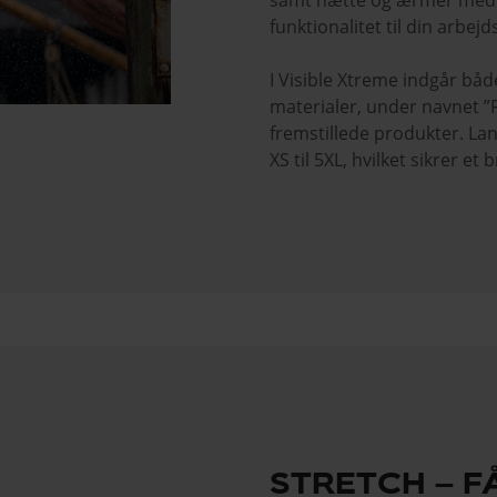
samt hætte og ærmer med ju
funktionalitet til din arbejd
I Visible Xtreme indgår bå
materialer, under navnet ”R
fremstillede produkter. La
XS til 5XL, hvilket sikrer et
STRETCH – F