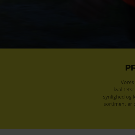
P
Vores 
kvalitets
synlighed og 
sortiment er 