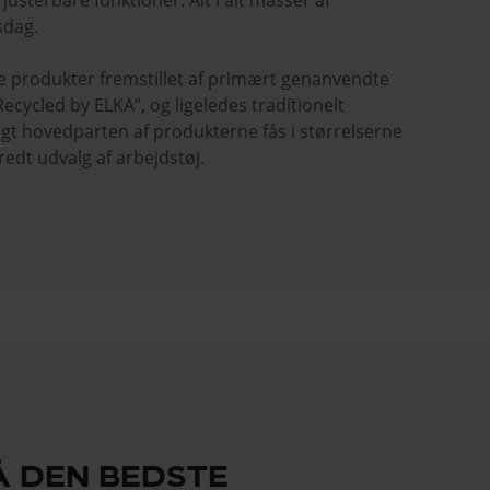
sterbare funktioner. Alt i alt masser af
sdag.
de produkter fremstillet af primært genanvendte
ecycled by ELKA”, og ligeledes traditionelt
ngt hovedparten af produkterne fås i størrelserne
 bredt udvalg af arbejdstøj.
Å DEN BEDSTE