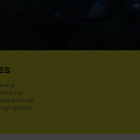
ES
erie af
sikrer høj
 med det brede
regn og kulde.