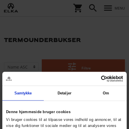
shopping_cart
search
menu
MENU
termounderbukser
tune
Filtre
Samtykke
Detaljer
Om
Denne hjemmeside bruger cookies
Vi bruger cookies til at tilpasse vores indhold og annoncer, til at
vise dig funktioner til sociale medier og til at analysere vores