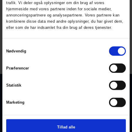
trafik. Vi deler også oplysninger om din brug af vores
hjemmeside med vores partnere inden for sociale medier,
Termo Base Layer
Termounderbukser
annonceringspartnere og analysepartnere. Vores partnere kan
ART. 329
Underbukser
kombinere disse data med andre oplysninger, du har givet dem,
ART. 102900
eller som de har indsamlet fra din brug af deres tjenester.
Colors:
Sizes: XS-3XL
Colors:
Sizes: XS-5XL
Samtykkevalg
Nødvendig
All prices are incl. VAT
Præferencer
Statistik
KONTAKT OS
KUNDESERVICE
Marketing
Privatlivspolitik
ELKA Rainwear A/S
Dueoddevej 3
Cookiepolitik
DK-7400 Herning
Størrelsesguide
Bliv forhandler
Telefon:
+45 97 14 24 22
Tillad alle