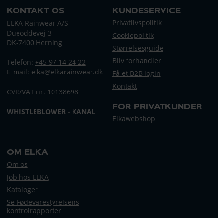
KONTAKT OS
KUNDESERVICE
Privatlivspolitik
ELKA Rainwear A/S
Dueoddevej 3
Cookiepolitik
DK-7400 Herning
Størrelsesguide
Bliv forhandler
Telefon:
+45 97 14 24 22
E-mail:
elka@elkarainwear.dk
Få et B2B login
Kontakt
CVR/VAT nr: 10138698
FOR PRIVATKUNDER
WHISTLEBLOWER - KANAL
Elkawebshop
OM ELKA
Om os
Job hos ELKA
Kataloger
Se Fødevarestyrelsens
kontrolrapporter