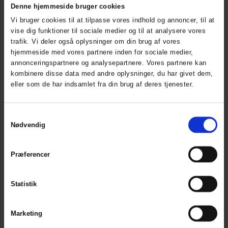
Denne hjemmeside bruger cookies
Colors:
Sizes: XS - 5XL
Colors:
Sizes: XS - 5XL
Vi bruger cookies til at tilpasse vores indhold og annoncer, til at
vise dig funktioner til sociale medier og til at analysere vores
trafik. Vi deler også oplysninger om din brug af vores
hjemmeside med vores partnere inden for sociale medier,
annonceringspartnere og analysepartnere. Vores partnere kan
kombinere disse data med andre oplysninger, du har givet dem,
eller som de har indsamlet fra din brug af deres tjenester.
Samtykkevalg
Nødvendig
Working Xtreme
Overall
ART. 309900
Præferencer
Overall
ART. 089902
Colors:
Sizes: XS - 5XL
Statistik
Colors:
Sizes: XS - 5XL
Marketing