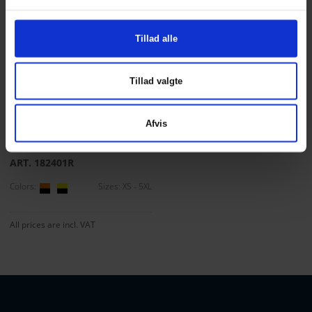
Tillad alle
Tillad valgte
Visible Xtreme
Afvis
Stretch Kombi-
bukser
ART. 182401R
Colors:
Sizes: XS - 5XL
All prices are incl. VAT