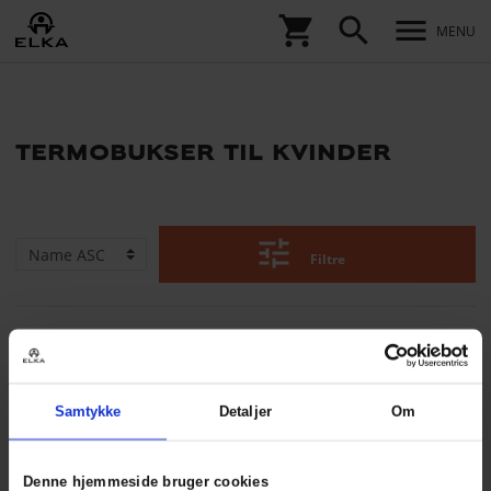
shopping_cart
search
menu
MENU
termobukser til kvinder
tune
Filtre
Samtykke
Detaljer
Om
Denne hjemmeside bruger cookies