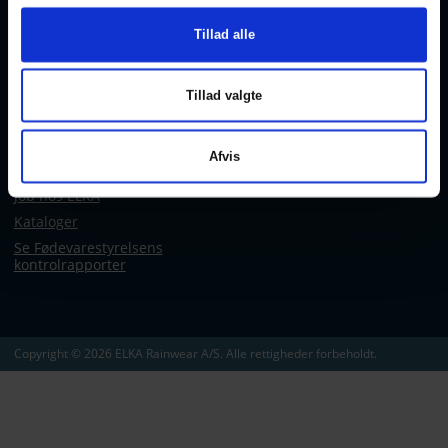
Kontakt
CVR/VAT nr: 10138698
Tillad alle
FOR PRIVATKUNDER
WHISTLEBLOWER - KANAL
Elkawebshop
Tillad valgte
OM ELKA
Afvis
Om os
Job hos ELKA
Kataloger
Se Fødevarestyrelsens
kontrolrapporter
Copyright © 2026 ELKA Rainwear A/S. Alle rettigheder forbeholdt.