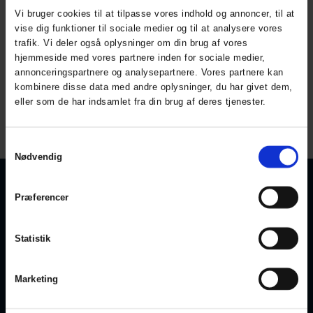
Vi bruger cookies til at tilpasse vores indhold og annoncer, til at
vise dig funktioner til sociale medier og til at analysere vores
Termobukser kvinde
trafik. Vi deler også oplysninger om din brug af vores
ART. 161500LADY
hjemmeside med vores partnere inden for sociale medier,
Colors:
Sizes: XS-5XL
annonceringspartnere og analysepartnere. Vores partnere kan
kombinere disse data med andre oplysninger, du har givet dem,
eller som de har indsamlet fra din brug af deres tjenester.
All prices are incl. VAT
Samtykkevalg
Nødvendig
Præferencer
KONTAKT OS
KUNDESERVICE
Privatlivspolitik
ELKA Rainwear A/S
Statistik
Dueoddevej 3
Cookiepolitik
DK-7400 Herning
Størrelsesguide
Marketing
Bliv forhandler
Telefon:
+45 97 14 24 22
E-mail:
elka@elkarainwear.dk
Få et B2B login