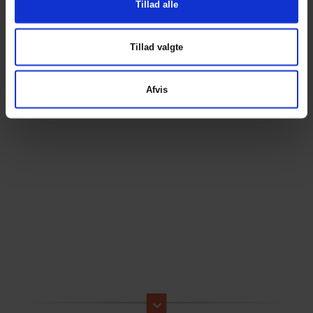
Tillad alle
Tillad valgte
Afvis
keyboard_arrow_down