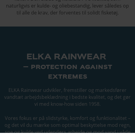
naturligvis er kulde- og oliebestandig, lever således op
til alle de krav, der forventes til solidt fisketøj.
ELKA RAINWEAR
– protection against
extremes
ELKA Rainwear udvikler, fremstiller og markedsfører
vandtæt arbejdsbeklædning i bedste kvalitet, og det gør
vi med know-how siden 1958.
Vores fokus er på slidstyrke, komfort og funktionalitet –
og det vil du mærke som optimal beskyttelse mod regn,
sne og kulde ved udendørs arbejde og mod vand i våde