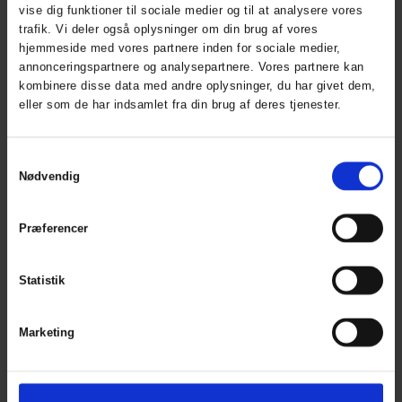
Industri
Fiskeri
vise dig funktioner til sociale medier og til at analysere vores
trafik. Vi deler også oplysninger om din brug af vores
Produkttype
Overall
hjemmeside med vores partnere inden for sociale medier,
annonceringspartnere og analysepartnere. Vores partnere kan
Skridtlængde str. L
73 cm
/ 28,5 in
kombinere disse data med andre oplysninger, du har givet dem,
eller som de har indsamlet fra din brug af deres tjenester.
Kompositioner
Hovedmateriale
ELKA PVC
Samtykkevalg
Heavy,
Nødvendig
600g/m²,
100%
Polyester,
Præferencer
PVC Top
belægning,
15.000mm
H2O
Statistik
Marketing