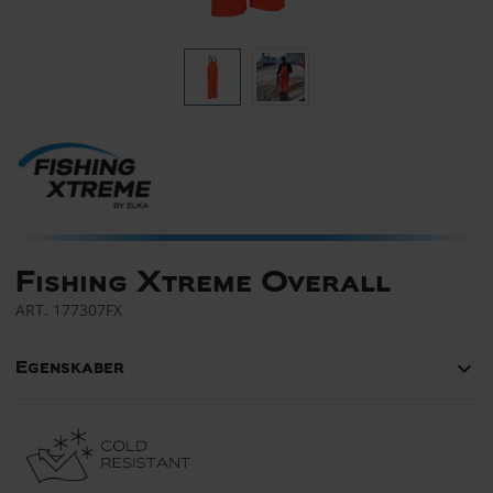
Fishing Xtreme Overall
ART.
177307FX
keyboard_arrow_down
Egenskaber